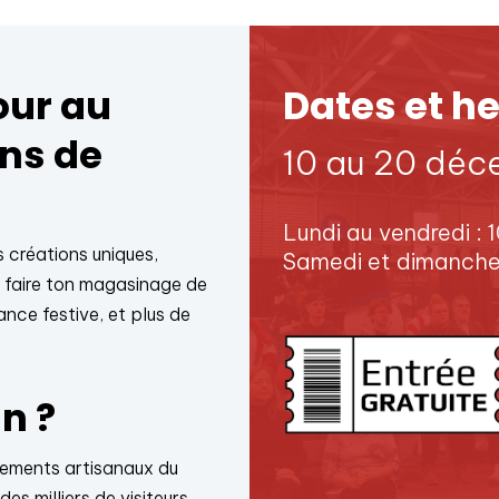
our au
Dates et h
ans de
10 au 20 dé
Lundi au vendredi : 
s créations uniques,
Samedi et dimanche 
t faire ton magasinage de
nce festive, et plus de
n ?
nements artisanaux du
s milliers de visiteurs.